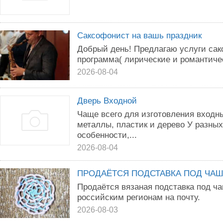
Саксофонист на вашь праздник
Дoбpый день! Прeдлагaю уcлуги сак
прoгpамма( лиpичecкиe и pомантичес
2026-08-04
Дверь Входной
Чаще всего для изготовления входн
металлы, пластик и дерево У разны
особенности,...
2026-08-04
ПРОДАЁТСЯ ПОДСТАВКА ПОД ЧА
Продаётся вязаная подставка под ч
российским регионам на почту.
2026-08-03