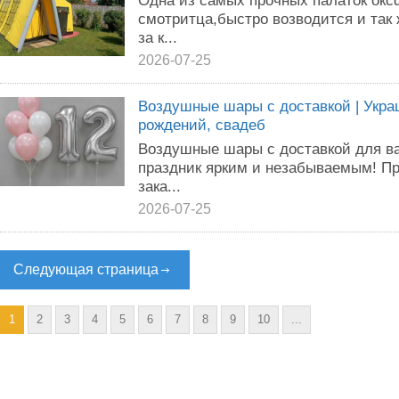
Одна из самых прочных палаток окс
смотритца,быстро возводится и так ж
за к...
2026-07-25
Воздушные шары с доставкой | Укра
рождений, свадеб
Воздушные шары с доставкой для в
праздник ярким и незабываемым! П
зака...
2026-07-25
Следующая страница
1
2
3
4
5
6
7
8
9
10
...