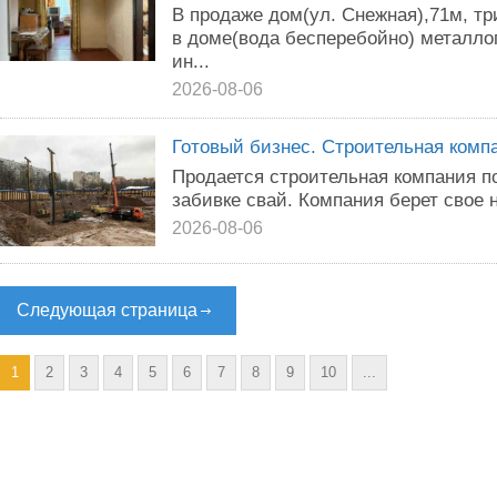
В продаже дом(ул. Снежная),71м, три
в доме(вода бесперебойно) металлоп
ин...
2026-08-06
Готовый бизнес. Строительная комп
Продается строительная компания п
забивке свай. Компания берет свое н
2026-08-06
Следующая страница
1
2
3
4
5
6
7
8
9
10
...