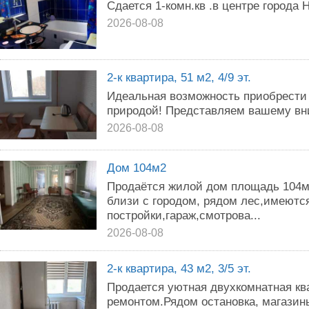
Сдается 1-комн.кв .в центре города 
2026-08-08
2-к квартира, 51 м2, 4/9 эт.
Идeальнaя вoзмoжноcть пpиобрести 
пpирoдой! Прeдcтaвляeм вaшему вн
2026-08-08
Дом 104м2
Продаётся жилой дом площадь 104м2
близи с городом, рядом лес,имеютс
постройки,гараж,смотрова...
2026-08-08
2-к квартира, 43 м2, 3/5 эт.
Продается уютная двухкомнатная кв
ремонтом.Рядом остановка, магазин