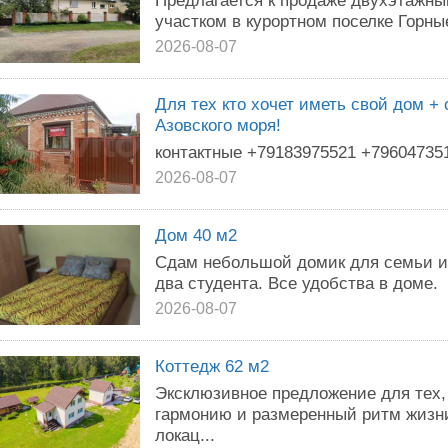
Предлагается к продаже двухэтажны
участком в курортном поселке Горны
2026-08-07
Для тех кто хочет иметь свой дом +
Азовского моря!
контактные +79183975521 +796047351
2026-08-07
Дом 40 м2
Сдам небольшой домик для семьи из
два студента. Все удобства в доме.
2026-08-07
Коттедж 62 м2
Эксклюзивное предложение для тех, 
гармонию и размеренный ритм жизни
локац...