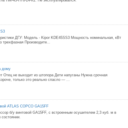
ль НМ-45-ПТ6-24-К2. Не эксплуатировался.
SS3
ристики ДГУ: Модель - Kipor KDE45SS3 Мощность номинальная, кВт
з трехфазная Производите...
а дому
ет Отец не выходит из штопора Дети напуганы Нужна срочная
ороче, только это реально спасло — ...
овой ATLAS COPCO GA15FF
ссор б/у винтовой GA15FF, с встроенным осушителем 2,3 куб. м в
 состоянии.