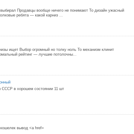
 выбирал Продавцы вообще ничего не понимают То дизайн ужасный
олковые ребята — какой карниз ...
низы ищет Выбор огромный но толку ноль То механизм клинит
рмальный рейтинг — лучшие потолочны...
ронный
 СССР в хорошем состоянии 11 шт
 кошелек вывод <a href=