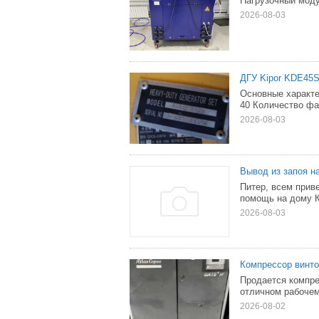
Нагрузочный моду
2026-08-03
ДГУ Kipor KDE45
Основные характе
40 Количество фа
2026-08-03
Вывод из запоя н
Питер, всем прив
помощь на дому К
2026-08-03
Компрессор винт
Продается компре
отличном рабочем
2026-08-02