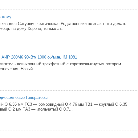
а дому
лкивался Ситуация критическая Родственники не знают что делать
мощь на дому Короче, только эт...
 АИР 280М6 90кВт/ 1000 об/мин, IM 1081
игатель асинхронный трехфазный с короткозамкнутым ротором
азначения. Новый
адиоволновые Генераторы
й O 6,35 мм TС3 — ромбовидный O 4,76 мм TВ1 — круглый O 6,35
ый O 2 мм TА3 — игольчатый O 0,7...