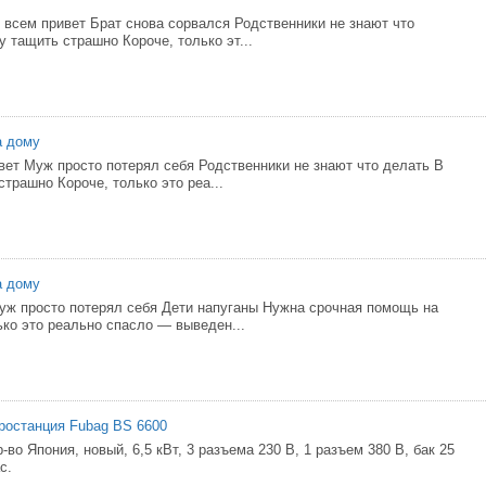
 всем привет Брат снова сорвался Родственники не знают что
 тащить страшно Короче, только эт...
а дому
вет Муж просто потерял себя Родственники не знают что делать В
трашно Короче, только это реа...
а дому
уж просто потерял себя Дети напуганы Нужна срочная помощь на
ько это реально спасло — выведен...
ростанция Fubag BS 6600
-во Япония, новый, 6,5 кВт, 3 разъема 230 В, 1 разъем 380 В, бак 25
с.