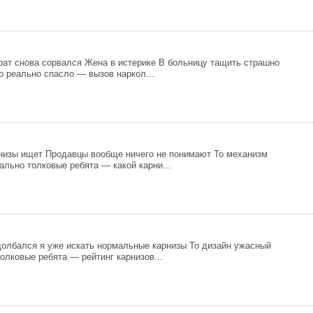
рат снова сорвался Жена в истерике В больницу тащить страшно
о реально спасло — вызов наркол...
низы ищет Продавцы вообще ничего не понимают То механизм
ально толковые ребята — какой карни...
долбался я уже искать нормальные карнизы То дизайн ужасный
олковые ребята — рейтинг карнизов...