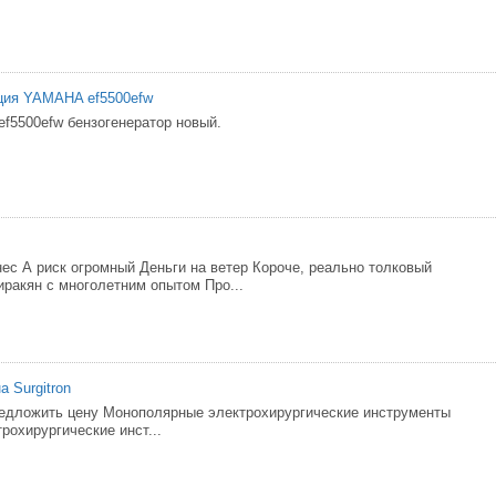
ция YAMAHA ef5500efw
5500efw бензогенератор новый.
нес А риск огромный Деньги на ветер Короче, реально толковый
иракян с многолетним опытом Про...
 Surgitron
редложить цену Монополярные электрохирургические инструменты
рохирургические инст...