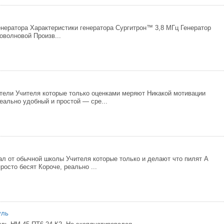
енератора Характеристики генератора Сургитрон™ 3,8 МГц Генератор
оволновой Произв...
тели Учителя которые только оценками меряют Никакой мотивации
еально удобный и простой — сре...
ал от обычной школы Учителя которые только и делают что пилят А
росто бесят Короче, реально ...
уль