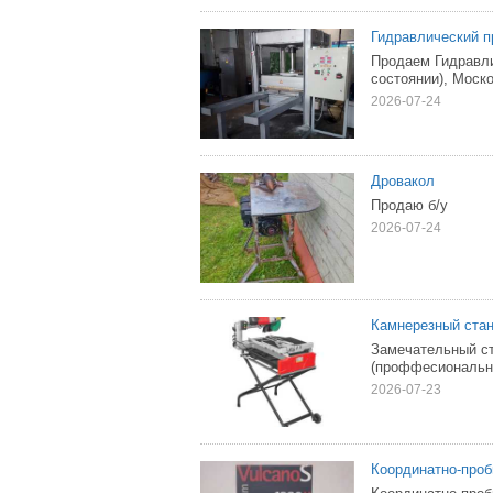
Гидравлический пр
Продаем Гидравли
состоянии), Моско
2026-07-24
Дровакол
Продаю б/у
2026-07-24
Камнерезный стан
Замечательный ст
(проффесиональны
2026-07-23
Координатно-проб