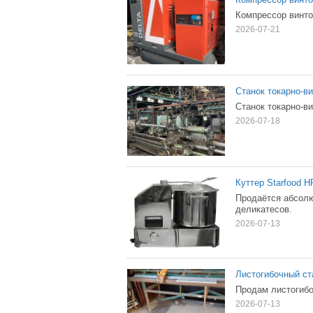
Компрессор винтов
2026-07-21
Станок токарно-
Станок токарно-в
2026-07-18
Куттер Starfood H
Продаётся абсолю
деликатесов.
2026-07-13
Листогибочный ст
Продам листогибо
2026-07-13