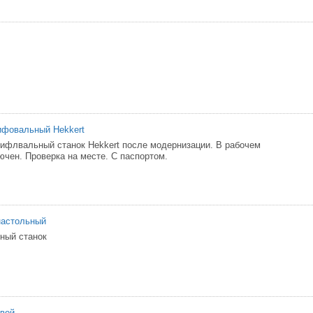
ифовальный Hekkert
флвальный станок Hekkert после модернизации. В рабочем
ючен. Проверка на месте. С паспортом.
настольный
ный станок
овой