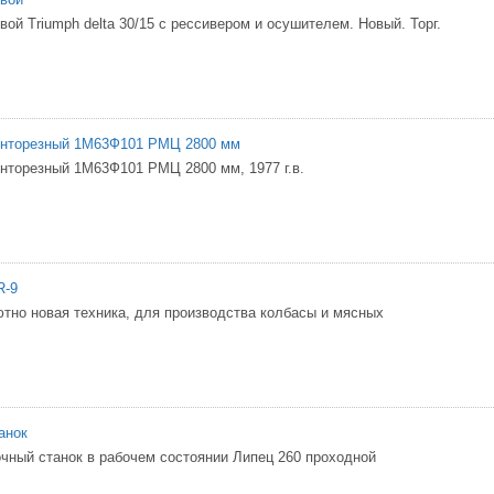
ой Triumph delta 30/15 с рессивером и осушителем. Новый. Торг.
винторезный 1М63Ф101 РМЦ 2800 мм
инторезный 1М63Ф101 РМЦ 2800 мм, 1977 г.в.
R-9
тно новая техника, для производства колбасы и мясных
анок
чный станок в рабочем состоянии Липец 260 проходной