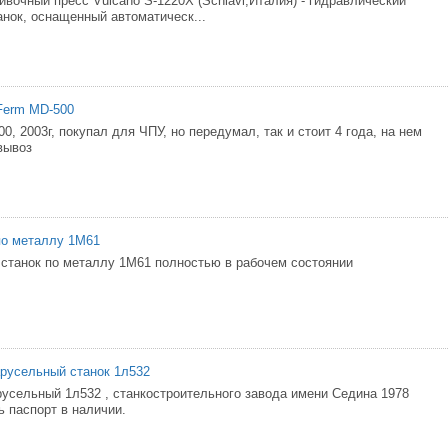
ивочный пресс Vulcano S-1220Х (Schiavi,Италия) - гидравлический
нок, оснащенный автоматическ...
Ferm MD-500
0, 2003г, покупал для ЧПУ, но передумал, так и стоит 4 года, на нем
вывоз
по металлу 1М61
станок по металлу 1М61 полностью в рабочем состоянии
русельный станок 1л532
русельный 1л532 , станкостроительного завода имени Седина 1978
ь паспорт в наличии.