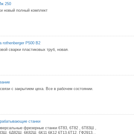
Иж 250
ки новый полный комплект
 rothenberger P500 B2
вой сварки пластиковых труб, новая.
вание
связи с закрытием цеха. Все в рабочем состоянии.
рабатывающие станки
версальные фрезерные станки 6Т83, 6Т82 , 6Т83Ш ,
Ш, 6Д82Ш, 6К82Ш, 6К11 6К12 6Т13,6Т12, ГФ2913...