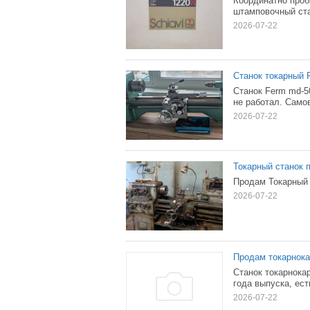
Координатно проб
штамповочный ста
2026-07-22
Станок токарный 
Станок Ferm md-50
не работал. Само
2026-07-22
Токарный станок 
Продам Токарный 
2026-07-22
Продам токарнока
Станок токарнока
года выпуска, ест
2026-07-22