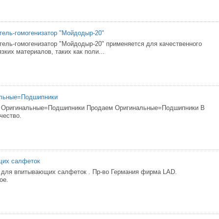
ель-гомогенизатор "Мойдодыр-20"
ель-гомогенизатор "Мойдодыр-20" применяется для качественного
ких материалов, таких как поли...
льные=Подшипники
 Оригинальные=Подшипники Продаем Оригинальные=Подшипники В
чество.
щих салфеток
 для впитывающих салфеток . Пр-во Германия фирма LAD.
ое.