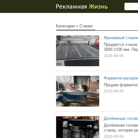
Категории
»
Станки
Фрезерный станок
Продается станок
3000 2100 мм. Пе
2026-08-06
Форматно-раскрое
Продам форматно-
2026-08-06
Долбежные головк
Долбежная головк
станку, которая р
2026-08-06