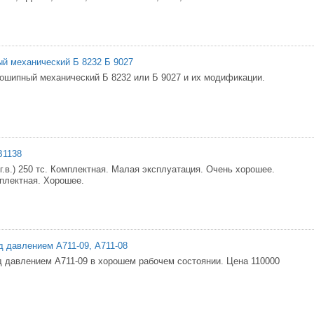
й механический Б 8232 Б 9027
ошипный механический Б 8232 или Б 9027 и их модификации.
В1138
г.в.) 250 тс. Комплектная. Малая эксплуатация. Очень хорошее.
мплектная. Хорошее.
 давлением А711-09, А711-08
 давлением А711-09 в хорошем рабочем состоянии. Цена 110000