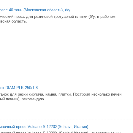
есс 40 тонн (Московская область), б/у
ческий пресс для резиновой тротуарной плитки (б/у, в рабочем
вская область.
ок DIAM PLK 250/1.8
анок для резки кирпича, камня, плитки. Построил несколько печей
й печник), рекомендую.
ивочный пресс Vulсano S-1220X(Schiavi, Италия)