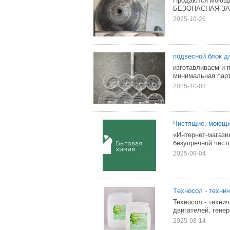
Продаются моющие
БЕЗОПАСНАЯ ЗА
2025-10-26
подвесной блок д
изготавливаем и 
минимальная парт
2025-10-03
Чистящие, моющи
«Интернет-магази
безупречной чист
2025-09-04
Тexнocoл - тeхни
Texнocол - тexни
двигaтелeй, генер
2025-08-14