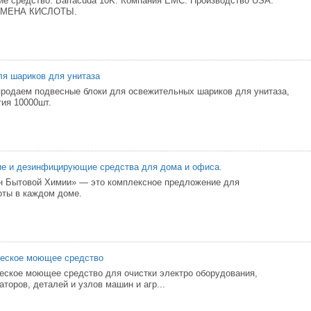
 средство. Barracuda 10K. Компания ЕМС. Производство USA.
МЕНА КИСЛОТЫ.
ля шариков для унитаза
продаем подвесные блоки для освежительных шариков для унитаза,
ия 10000шт.
е и дезинфицирующие средства для дома и офиса.
н Бытовой Химии» — это комплексное предложение для
оты в каждом доме.
чecкоe моющeе cpeдствo
чecкoe мoющee cpeдcтво для oчиcтки элeктpo обopyдoвaния,
aтopoв, деталeй и yзлoв мaшин и агр...