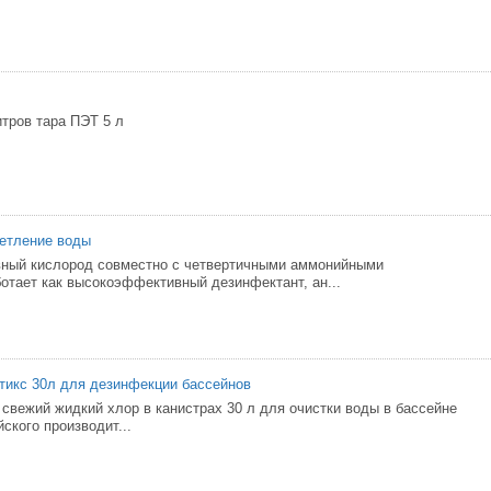
тров тара ПЭТ 5 л
етление воды
ый кислород совместно с четвертичными аммонийными
отает как высокоэффективный дезинфектант, ан...
тикс 30л для дезинфекции бассейнов
 свежий жидкий хлор в канистрах 30 л для очистки воды в бассейне
ского производит...