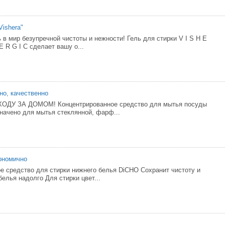
Vishera"
 в мир безупречной чистоты и нежности! Гель для стирки V I S H E
L E R G I C сделает вашу о...
но, качественно
ДУ ЗА ДОМОМ! Концентрированное средство для мытья посуды
начено для мытья стеклянной, фарф...
кономично
е средство для стирки нижнего белья DiCHO Сохранит чистоту и
елья надолго Для стирки цвет...