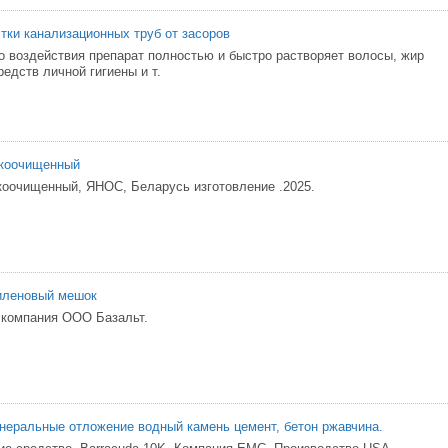
тки канализационных труб от засоров
о воздействия препарат полностью и быстро растворяет волосы, жир
средств личной гигиены и т.
коочищенный
оочищенный, ЯНОС, Беларусь изготовление .2025.
иленовый мешок
 компания ООО Базальт.
инеральные отложение водный камень цемент, бетон ржавчина.