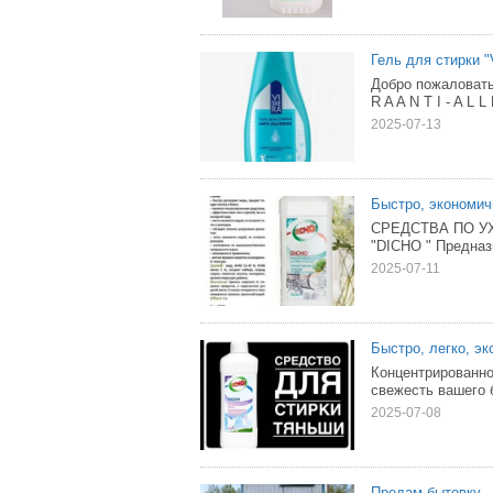
Гель для стирки "
Добро пожаловать
R A A N T I - A L 
2025-07-13
Быстро, экономич
СРЕДСТВА ПО УХО
"DICHO " Предназ
2025-07-11
Быстро, легко, э
Концентрированно
свежесть вашего б
2025-07-08
Продам бытовку