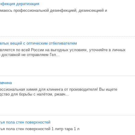
нфекция дератизация
имаюсь профессиональной дезинфекцией, дезинсекцией и
белых вещей с оптическим отбеливателем
вляется по всей России на выгодных условиях, уточняйте в личных
 доставкой не отправляем Гел...
авчина
ессиональная химия для клининга от производителя! Вы ищете
ство для борьбы с налётом, ржавч...
ья пола стен поверхностей
ья пола стен поверхностей 1 литр тара 1 л