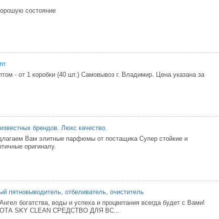
хорошую состояние
пт
ом - от 1 коробки (40 шт.) Самовывоз г. Владимир. Цена указана за
 известных брендов. Люкс качество.
длагаем Вам элитные парфюмы от постащика Супер стойкие и
тичные оригиналу.
й пятновыводитель, отбеливатель, очиститель
Ангел богатства, воды и успеха и процветания всегда будет с Вами!
ТА SKY CLEAN СРЕДСТВО ДЛЯ ВС...