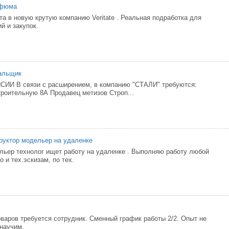
рфюма
а в новую крутую компанию Veritate . Реальная подработка для
й и закупок.
альщик
СИИ В связи с расширением, в компанию "СТАЛИ" требуются:
троительную 8А Продавец метизов Строп...
руктор модельер на удаленке
льер технолог ищет работу на удаленке . Выполняю работу любой
 и тех.эскизам, по тех.
оваров требуется сотрудник. Сменный график работы 2/2. Опыт не
 научим.