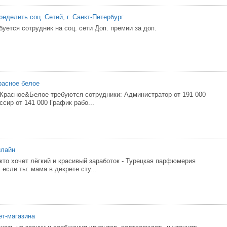
еделить соц. Сетей, г. Санкт-Петербург
уется сотрудник на соц. сети Доп. премии за доп.
расное белое
 Красное&Белое требуются сотрудники: Администратор от 191 000
ссир от 141 000 График рабо...
нлайн
 кто хочет лёгкий и красивый заработок - Турецкая парфюмерия
 если ты: мама в декрете сту...
т-магазина