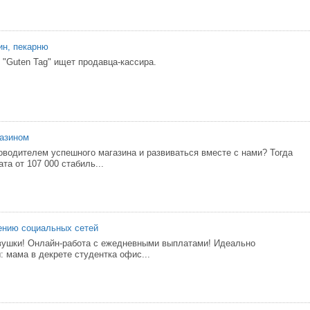
ин, пекарню
 "Gutеn Tag" ищет продавца-кассира.
азином
оводителем успешного магазина и развиваться вместе с нами? Тогда
та от 107 000 стабиль...
ению социальных сетей
вушки! Онлайн-работа с ежедневными выплатами! Идеально
: мама в декрете студентка офис...