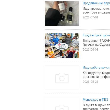
Продвижение па
Ищу аромастилист
всех. Без вложени
2026-07-01
Кладовщик-строп
Внимание! ВАКАН
Грузчик на Судос
2026-06-08
Ищу работу конст
Конструктор моде
сложности по фото
2026-05-26
Менеджер в ПВЗ
В пункт выдачи т
требуется, всему